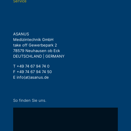
Service
ASANUS
Medizintechnik GmbH
take off Gewerbepark 2
78579 Neuhausen ob Eck
DEUTSCHLAND | GERMANY
T +49 74 67 94 74 0
F +49 74 67 94 74 50
E info(at)asanus.de
So finden Sie uns.
Inhalt
von
Google
Maps
anzeigen