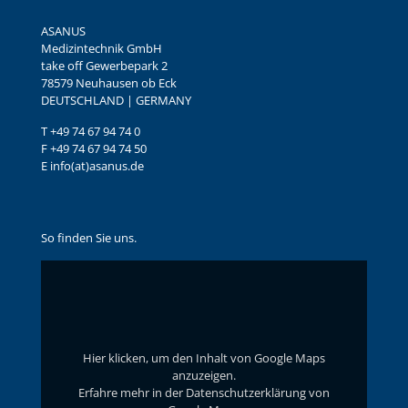
ASANUS
Medizintechnik GmbH
take off Gewerbepark 2
78579 Neuhausen ob Eck
DEUTSCHLAND | GERMANY
T +49 74 67 94 74 0
F +49 74 67 94 74 50
E info(at)asanus.de
So finden Sie uns.
Inhalt
von
Google
Maps
anzeigen
Hier klicken, um den Inhalt von Google Maps
anzuzeigen.
Erfahre mehr in der
Datenschutzerklärung von