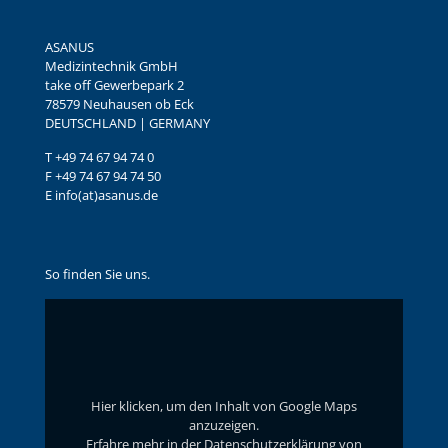
ASANUS
Medizintechnik GmbH
take off Gewerbepark 2
78579 Neuhausen ob Eck
DEUTSCHLAND | GERMANY
T +49 74 67 94 74 0
F +49 74 67 94 74 50
E info(at)asanus.de
So finden Sie uns.
Inhalt
von
Google
Maps
anzeigen
Hier klicken, um den Inhalt von Google Maps
anzuzeigen.
Erfahre mehr in der
Datenschutzerklärung von